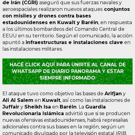
de Irán (CGRI)
aseguró que sus fuerzas navales y
aeroespaciales realizaron nuevos ataques
conjuntos
con misiles y drones contra bases
estadounidenses en Kuwait y Baréin
, en respuesta
a los últimos bombardeos del Comando Central de
EEUU en su territorio. Según el comunicado, la acción
apuntó a
infraestructuras e instalaciones clave
en
las instalaciones militares.
HACÉ CLICK AQUÍ PARA UNIRTE AL CANAL DE
WHATSAPP DE DIARIO PANORAMA Y ESTAR
SIEMPRE INFORMADO
El ataque tuvo como objetivo las bases de
Arifjan
y
Ali Al Salem
en
Kuwait
, así como las instalaciones de
Juffair
y
Sheikh Isa
en
Baréin
. La
Guardia
Revolucionaria Islámica
advirtió que si se producen
nuevas ofensivas estadounidenses, habrá represalias
adicionales contra sus bases en la región, según un
comunicado divulgado por la televisión estatal
IRIB.