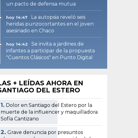
un pacto de defensa mutua
La autopsia reveló seis
hoy 14:47
heridas punzocortantes en el joven
asesinado en Chaco
Se invita a jardines de
hoy 14:42
infantes a participar de la propuesta
"Cuentos Clásicos" en Punto Digital
LAS + LEÍDAS AHORA EN
SANTIAGO DEL ESTERO
1.
Dolor en Santiago del Estero por la
muerte de la influencer y maquilladora
Sofía Cantizano
2.
Grave denuncia por presuntos