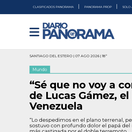
|
|
CLASIFICADOS PANORAMA
PANORAMA PROP
SOLO 
SANTIAGO DEL ESTERO | 07 AGO 2026 | 18º
Mundo
“Sé que no voy a co
de Lucas Gámez, el
Venezuela
“Lo despedimos en el plano terrenal, pe
sostuvo con profundo dolor el papá del 
más castigada por el doble terremoto.