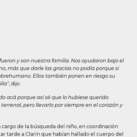
, fueron y son nuestra familia. Nos ayudaron bajo el
eno, más que darle las gracias no podía porque si
sobrehumano. Ellos también ponen en riesgo su
lia"
, dijo.
o acá porque así sé que lo hubiese querido
errenal, pero llevarlo por siempre en el corazón y
a cargo de la búsqueda del niño, en coordinación
ar tarde a Clarín que habían hallado el cuerpo del