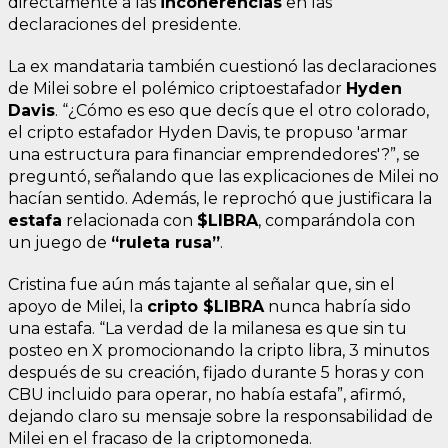
directamente a las
incoherencias
en las
declaraciones del presidente.
La ex mandataria también cuestionó las declaraciones
de Milei sobre el polémico criptoestafador
Hyden
Davis
. “¿Cómo es eso que decís que el otro colorado,
el cripto estafador Hyden Davis, te propuso 'armar
una estructura para financiar emprendedores'?”, se
preguntó, señalando que las explicaciones de Milei no
hacían sentido. Además, le reprochó que justificara la
estafa
relacionada con
$LIBRA
, comparándola con
un juego de
“ruleta rusa”
.
Cristina fue aún más tajante al señalar que, sin el
apoyo de Milei, la
cripto $LIBRA
nunca habría sido
una estafa. “La verdad de la milanesa es que sin tu
posteo en X promocionando la cripto libra, 3 minutos
después de su creación, fijado durante 5 horas y con
CBU incluido para operar, no había estafa”, afirmó,
dejando claro su mensaje sobre la responsabilidad de
Milei en el fracaso de la criptomoneda.