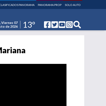
CLASIFICADOS PANORAMA
PANORAMA PROP
SOLO AUTO
13º
,
Viernes 07
to de 2026
Mariana