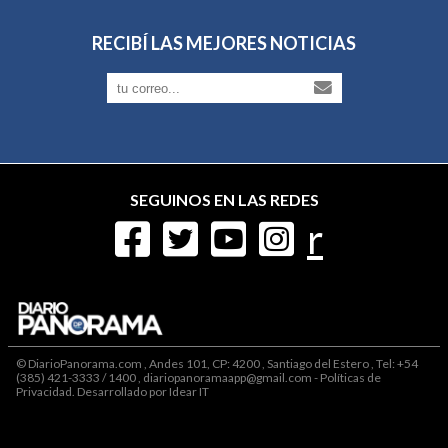
RECIBÍ LAS MEJORES NOTICIAS
SEGUINOS EN LAS REDES
r
© DiarioPanorama.com , Andes 101, CP: 4200 , Santiago del Estero , Tel: +54
(385) 421-3333 / 1400 , diariopanoramaapp@gmail.com -
Políticas de
Privacidad
. Desarrollado por
Idear IT