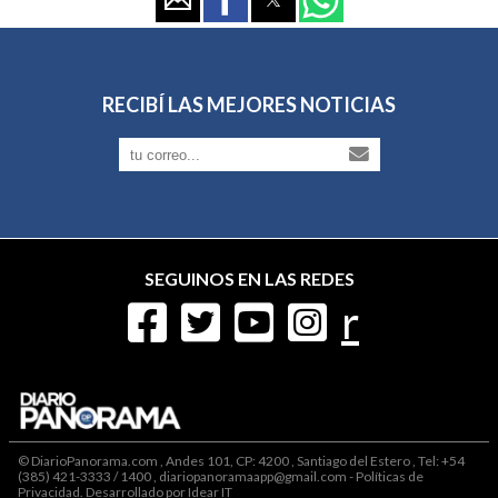
RECIBÍ LAS MEJORES NOTICIAS
SEGUINOS EN LAS REDES
r
© DiarioPanorama.com , Andes 101, CP: 4200 , Santiago del Estero , Tel: +54
(385) 421-3333 / 1400 , diariopanoramaapp@gmail.com -
Políticas de
Privacidad
. Desarrollado por
Idear IT