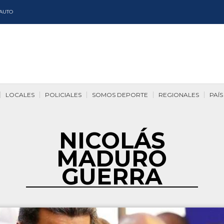
AUTO
LOCALES
POLICIALES
SOMOS DEPORTE
REGIONALES
PAÍS
NICOLÁS
MADURO
GUERRA