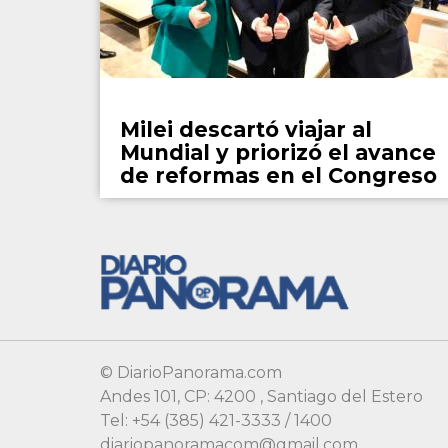
País
Milei descartó viajar al
Mundial y priorizó el avance
de reformas en el Congreso
© DiarioPanorama.com
Andes 101, CP: 4200 , Santiago del Estero
Tel: +54 (385) 421-3333 / 1400
diariopanoramacom@gmail.com