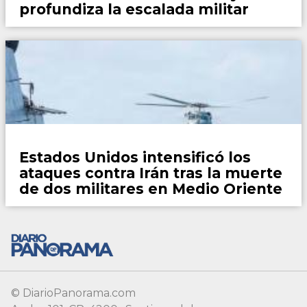
© DiarioPanorama.com