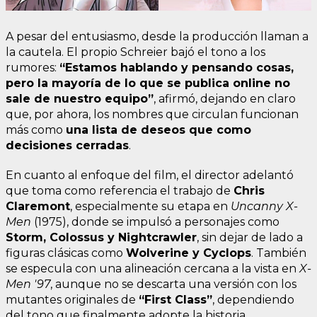
A pesar del entusiasmo, desde la producción llaman a
la cautela. El propio Schreier bajó el tono a los
rumores:
“Estamos hablando y pensando cosas,
pero la mayoría de lo que se publica online no
sale de nuestro equipo”
, afirmó, dejando en claro
que, por ahora, los nombres que circulan funcionan
más como
una lista de deseos que como
decisiones cerradas
.
En cuanto al enfoque del film, el director adelantó
que toma como referencia el trabajo de
Chris
Claremont
, especialmente su etapa en
Uncanny X-
Men
(1975), donde se impulsó a personajes como
Storm, Colossus y Nightcrawler
, sin dejar de lado a
figuras clásicas como
Wolverine y Cyclops
. También
se especula con una alineación cercana a la vista en
X-
Men '97
, aunque no se descarta una versión con los
mutantes originales de
“First Class”
, dependiendo
del tono que finalmente adopte la historia.