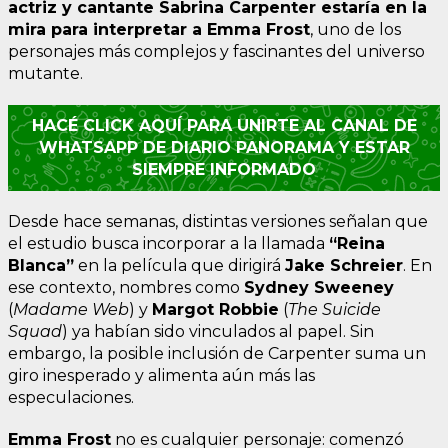
actriz y cantante Sabrina Carpenter estaría en la
mira para interpretar a Emma Frost
, uno de los
personajes más complejos y fascinantes del universo
mutante.
HACÉ CLICK AQUÍ PARA UNIRTE AL CANAL DE
WHATSAPP DE DIARIO PANORAMA Y ESTAR
SIEMPRE INFORMADO
Desde hace semanas, distintas versiones señalan que
el estudio busca incorporar a la llamada
“Reina
Blanca”
en la película que dirigirá
Jake Schreier
. En
ese contexto, nombres como
Sydney Sweeney
(
Madame Web
) y
Margot Robbie
(
The Suicide
Squad
) ya habían sido vinculados al papel. Sin
embargo, la posible inclusión de Carpenter suma un
giro inesperado y alimenta aún más las
especulaciones.
Emma Frost
no es cualquier personaje: comenzó