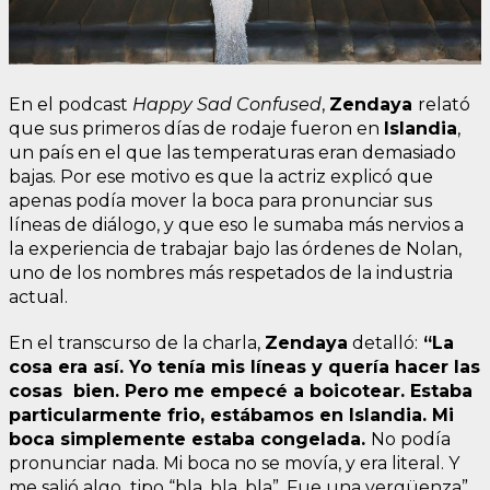
En el podcast
Happy Sad Confused
,
Zendaya
relató
que sus primeros días de rodaje fueron en
Islandia
,
un país en el que las temperaturas eran demasiado
bajas. Por ese motivo es que la actriz explicó que
apenas podía mover la boca para pronunciar sus
líneas de diálogo, y que eso le sumaba más nervios a
la experiencia de trabajar bajo las órdenes de Nolan,
uno de los nombres más respetados de la industria
actual.
En el transcurso de la charla,
Zendaya
detalló:
“La
cosa era así. Yo tenía mis líneas y quería hacer las
cosas bien. Pero me empecé a boicotear. Estaba
particularmente frio, estábamos en Islandia. Mi
boca simplemente estaba congelada.
No podía
pronunciar nada. Mi boca no se movía, y era literal. Y
me salió algo tipo “bla, bla, bla”. Fue una vergüenza”.