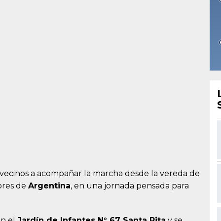
s y vecinos a acompañar la marcha desde la vereda de
lores de
Argentina
, en una jornada pensada para
en el
Jardín de Infantes N° 67 Santa Rita
y se