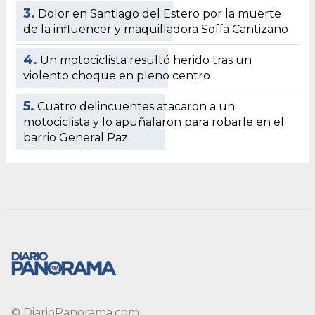
© DiarioPanorama.com