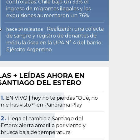
controladas: Chile bajó un 33% el
ingreso de migrantes ilegales y las
expulsiones aumentaron un 76%
Realizarán una colecta
hace 51 minutos
de sangre y registro de donantes de
médula ósea en la UPA N° 4 del barrio
Ejército Argentino
LAS + LEÍDAS AHORA EN
SANTIAGO DEL ESTERO
1.
EN VIVO | hoy no te pierdas "Que, no
me has visto?" en Panorama Play
2.
Llega el cambio a Santiago del
Estero: alerta amarilla por viento y
brusca baja de temperatura