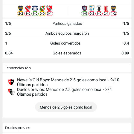
2
-
2
1
-
0
1
-
0
0
-
0
3
-
1
1
-
0
0
-
2
1
-
0
2
-
1
1
-
2
1/5
Partidos ganados
1/5
3/5
Ambos equipos marcaron
1/5
1
Goles convertidos
0.4
0.84
Goles esperados
0.89
Tendencias Top
Newell's Old Boys: Menos de 2.5 goles como local - 9/10
Últimos partidos
Duelos previos: Menos de 2.5 goles como local - 3/4
Últimos partidos
Menos de 2.5 goles como local
Duelos previos