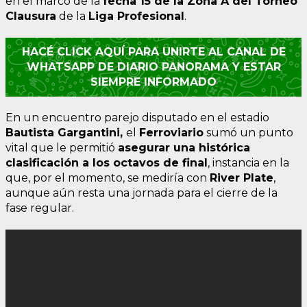
en el marco de la
fecha 15 de la Zona A del Torneo
Clausura
de la
Liga Profesional
.
HACÉ CLICK AQUÍ PARA UNIRTE AL CANAL DE
WHATSAPP DE DIARIO PANORAMA Y ESTAR
SIEMPRE INFORMADO
En un encuentro parejo disputado en el estadio
Bautista Gargantini,
el
Ferroviario
sumó un punto
vital que le permitió
asegurar una histórica
clasificación a los octavos de final
, instancia en la
que, por el momento, se mediría con
River Plate
,
aunque aún resta una jornada para el cierre de la
fase regular.