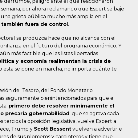
 de derrumbe, peligro ante el que reaccionaron
 semana, por ahora reclamando que Espert se baje
o una grieta pública mucho más amplia en el
 también fuera de control
.
ectoral se produzca hace que no alcance con el
onfianza en el futuro del programa económico. Y
ún más factible que las listas libertarias
lítica y economía realimentan la crisis de
o esta se pone en marcha, no importa cuánto te
presión del Tesoro, del Fondo Monetario
as seguramente bienintencionados para que el
sta:
primero debe resolver mínimamente el
io precaria gobernabilidad
; que se agrava cada
tercios la oposición legislativa, vuelve Espert a
rece, Trump y
Scott Bessent
vuelven a advertirle
lares de sus plomeros y carpinteros y tiene que