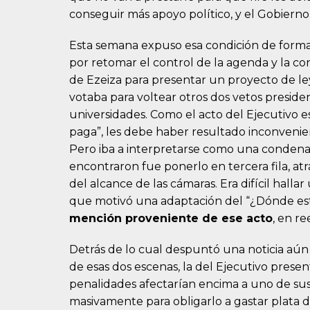
conseguir más apoyo político, y el Gobiern
Esta semana expuso esa condición de forma 
por retomar el control de la agenda y la co
de Ezeiza para presentar un proyecto de le
votaba para voltear otros dos vetos presiden
universidades. Como el acto del Ejecutivo es
paga”, les debe haber resultado inconvenien
Pero iba a interpretarse como una condena q
encontraron fue ponerlo en tercera fila, at
del alcance de las cámaras. Era difícil hall
que motivó una adaptación del “¿Dónde est
mención proveniente de ese acto
, en r
Detrás de lo cual despuntó una noticia aún 
de esas dos escenas, la del Ejecutivo pres
penalidades afectarían encima a uno de sus
masivamente para obligarlo a gastar plata do