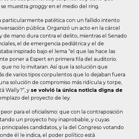
o se muestra
groggy
en el medio del ring.
particularmente patética con un fallido intento
nversación pública. Organizó un acto en la cárcel
y de mano dura contra el delito, mientras el Senado
ciales, el de emergencia pediátrica y el de
taba inspirado bajo el lema “el que las hace las
te poner a Espert en primera fila del auditorio.
ue no lo invitaran. Así que la solución que
rás de varios tipos corpulentos que lo dejaban fuera
ar una solución de compromiso más ridícula y torpe,
á Wally?”, y
se volvió la única noticia digna de
eemplazo del proyecto de ley.
peor para el oficialismo: que con la contraposición
entando un proyecto hoy inaprobable, y cuyas
 principales candidatos, y la del Congreso votando
nde él le indica, el poder político está