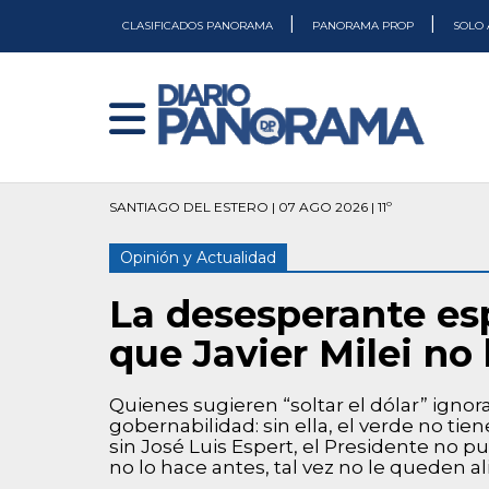
|
|
CLASIFICADOS PANORAMA
PANORAMA PROP
SOLO 
SANTIAGO DEL ESTERO | 07 AGO 2026 | 11º
Opinión y Actualidad
La desesperante esp
que Javier Milei no 
Quienes sugieren “soltar el dólar” ignor
gobernabilidad: sin ella, el verde no tien
sin José Luis Espert, el Presidente no p
no lo hace antes, tal vez no le queden al