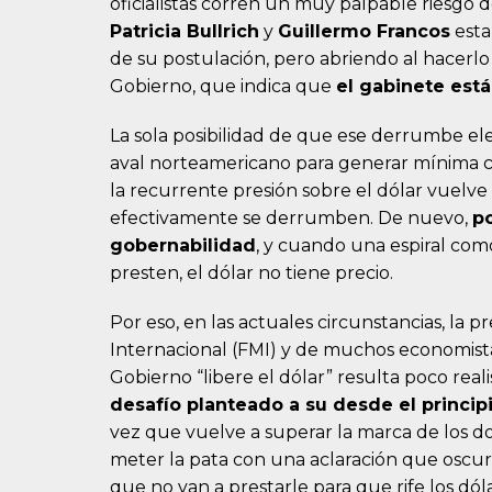
oficialistas corren un muy palpable riesgo
Patricia Bullrich
y
Guillermo Francos
esta
de su postulación, pero abriendo al hacerl
Gobierno, que indica que
el gabinete está
La sola posibilidad de que ese derrumbe el
aval norteamericano para generar mínima c
la recurrente presión sobre el dólar vuelve a
efectivamente se derrumben. De nuevo,
po
gobernabilidad
, y cuando una espiral com
presten, el dólar no tiene precio.
Por eso, en las actuales circunstancias, la 
Internacional (FMI) y de muchos economist
Gobierno “libere el dólar” resulta poco reali
desafío planteado a su desde el princip
vez que vuelve a superar la marca de los dos 
meter la pata con una aclaración que oscu
que no van a prestarle para que rife los dó