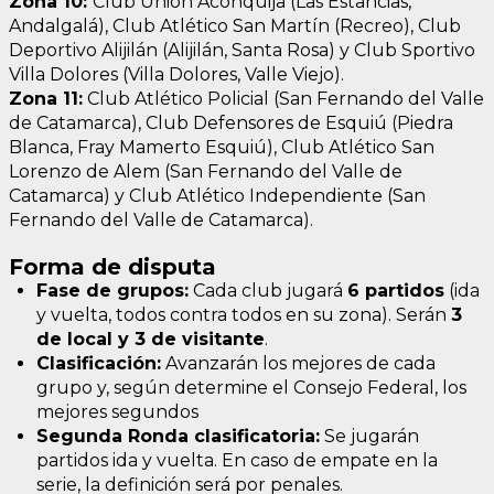
Zona 10:
Club Unión Aconquija (Las Estancias,
Andalgalá), Club Atlético San Martín (Recreo), Club
Deportivo Alijilán (Alijilán, Santa Rosa) y Club Sportivo
Villa Dolores (Villa Dolores, Valle Viejo).
Zona 11:
Club Atlético Policial (San Fernando del Valle
de Catamarca), Club Defensores de Esquiú (Piedra
Blanca, Fray Mamerto Esquiú), Club Atlético San
Lorenzo de Alem (San Fernando del Valle de
Catamarca) y Club Atlético Independiente (San
Fernando del Valle de Catamarca).
Forma de disputa
Fase de grupos:
Cada club jugará
6 partidos
(ida
y vuelta, todos contra todos en su zona). Serán
3
de local y 3 de visitante
.
Clasificación:
Avanzarán los mejores de cada
grupo y, según determine el Consejo Federal, los
mejores segundos
Segunda Ronda clasificatoria:
Se jugarán
partidos ida y vuelta. En caso de empate en la
serie, la definición será por penales.