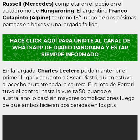
Russell (Mercedes)
completaron el podio en el
autódromo de
Hungaroring
. El argentino
Franco
Colapinto
(Alpine)
terminó 18° luego de dos pésimas
paradas en boxes y una largada fallida.
HACÉ CLICK AQUÍ PARA UNIRTE AL CANAL DE
WHATSAPP DE DIARIO PANORAMA Y ESTAR
SIEMPRE INFORMADO
En la largada,
Charles Leclerc
pudo mantener el
primer lugar y aguantó a Oscar Piastri, quien estuvo
al acecho durante toda la carrera. El piloto de Ferrari
tuvo el control hasta la vuelta 50, cuando el
australiano lo pasó sin mayores complicaciones luego
de que ambos hicieran dos paradas en los pits.